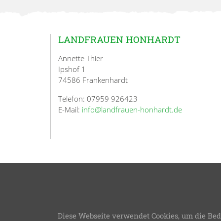
LANDFRAUEN HONHARDT
Annette Thier
Ipshof 1
74586 Frankenhardt
Telefon: 07959 926423
E-Mail:
info@landfrauen-honhardt.de
Diese Webseite verwendet Cookies, um die Bed
LFWB Theme Version 3