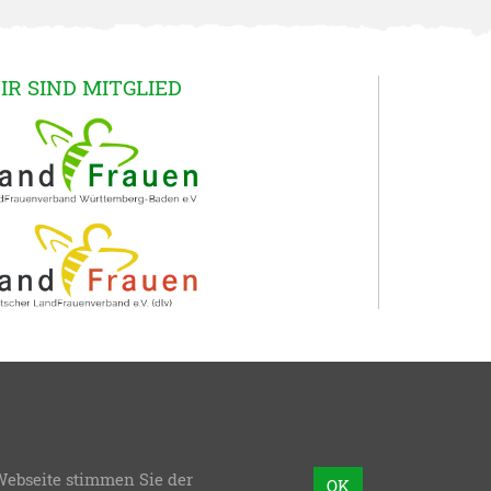
IR SIND MITGLIED
Webseite stimmen Sie der
mmierung:
bzweic GmbH
OK