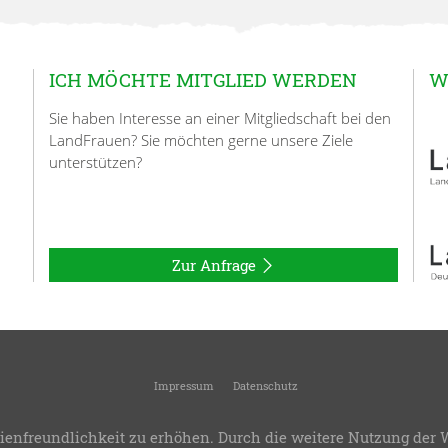
ICH MÖCHTE MITGLIED WERDEN
W
Sie haben Interesse an einer Mitgliedschaft bei den
LandFrauen? Sie möchten gerne unsere Ziele
unterstützen?
Zur Anfrage
Impressum
Datenschutz
© 2026
LandFrauen Honhardt
-
Ortsverein des Kreisverbandes Crailsheim
ienfreundlichkeit zu erhöhen. Durch die weitere Nutzung der 
.8
-
Bereitstellung:
LandFrauenverband Württemberg-Baden e.V.
-
Design & Progra