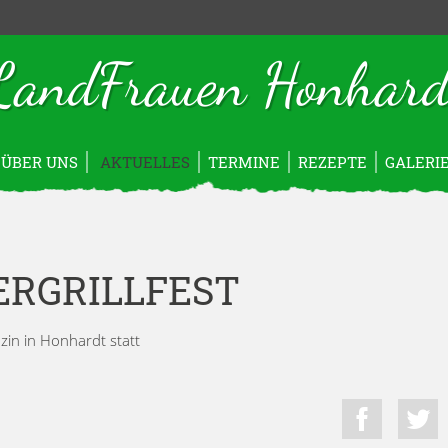
LandFrauen Honhard
ÜBER UNS
AKTUELLES
TERMINE
REZEPTE
GALERI
ERGRILLFEST
zin in Honhardt statt